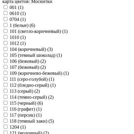
карта цветов: Моснитки
001 (
1
)
0610 (
1
)
0704 (
1
)
1 (белые) (
6
)
101 (светло-коричневый) (
1
)
1010 (
1
)
1012 (
1
)
104 (коричневый) (
3
)
105 (темный шоколад) (
1
)
106 (бежевый) (
2
)
107 (бежевый) (
2
)
109 (коричнево-бежевый) (
1
)
111 (серо-голубой) (
1
)
112 (бледно-серый) (
1
)
113 (серый) (
2
)
114 (темно-серый) (
2
)
115 (черный) (
6
)
116 (графит) (
1
)
117 (персик) (
1
)
118 (темный хаки) (
5
)
1204 (
1
)
121 (молочный) (
2
)