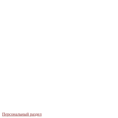
+7 (495) 739-51-91
+7 (495) 739-51-93
Персональный раздел