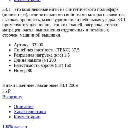
33Л – это комплексные нити из синтетического полиэфира
(полиэстера), отличительными свойствами которого являются
высокая прочность, малое удлинение и небольшая усадка. 33Л
применяются для пошива тонких тканей, оверлока, стежки
матрацев, одеял, выполнения отделочных и потайных
строчек, машинной вышивки.
Артикул
33200
Линейная плотность (ТЕКС)
37,5
Разрывная нагрузка (кгс)
1,5
Длина намота (м)
200
Вместимость короба (шт)
160
Номер
80
Нитки швейные лавсановые 33Л-200м
35 ₽
В корзину
Описание
Характеристики
Комментарии
100% лавсан